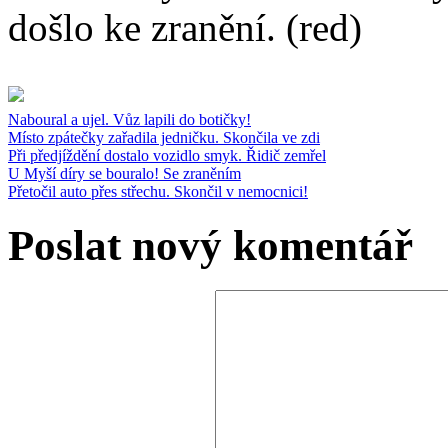
došlo ke zranění. (red)
Naboural a ujel. Vůz lapili do botičky!
Místo zpátečky zařadila jedničku. Skončila ve zdi
Při předjíždění dostalo vozidlo smyk. Řidič zemřel
U Myší díry se bouralo! Se zraněním
Přetočil auto přes střechu. Skončil v nemocnici!
Poslat nový komentář