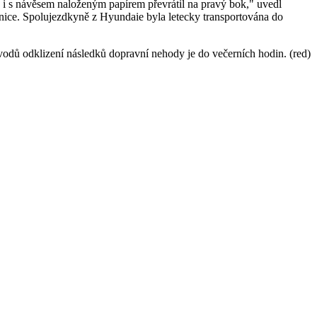
 i s návěsem naloženým papírem převrátil na pravý bok," uvedl
nice. Spolujezdkyně z Hyundaie byla letecky transportována do
dů odklizení následků dopravní nehody je do večerních hodin. (red)