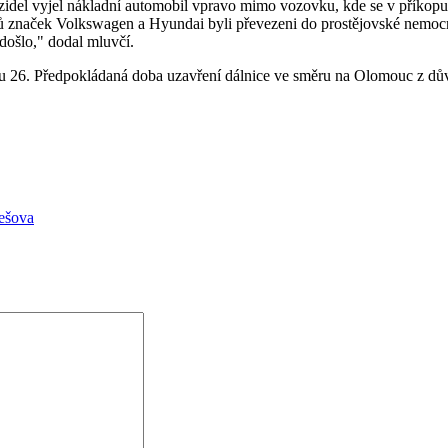
ozidel vyjel nákladní automobil vpravo mimo vozovku, kde se v příkopu
lů značek Volkswagen a Hyundai byli převezeni do prostějovské nemoc
ošlo," dodal mluvčí.
u 26. Předpokládaná doba uzavření dálnice ve směru na Olomouc z důvo
Žešova