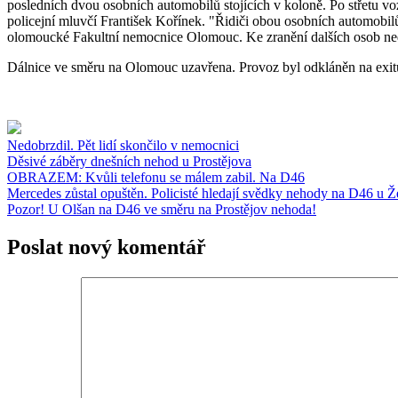
posledních dvou osobních automobilů stojících v koloně. Po střetu v
policejní mluvčí František Kořínek. "Řidiči obou osobních automobi
olomoucké Fakultní nemocnice Olomouc. Ke zranění dalších osob ned
Dálnice ve směru na Olomouc uzavřena. Provoz byl odkláněn na exit
Nedobrzdil. Pět lidí skončilo v nemocnici
Děsivé záběry dnešních nehod u Prostějova
OBRAZEM: Kvůli telefonu se málem zabil. Na D46
Mercedes zůstal opuštěn. Policisté hledají svědky nehody na D46 u 
Pozor! U Olšan na D46 ve směru na Prostějov nehoda!
Poslat nový komentář