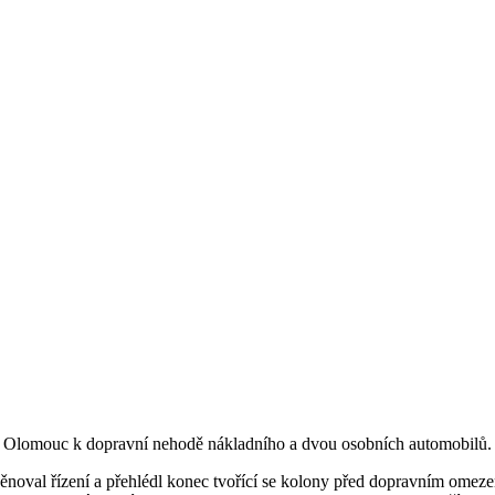
na Olomouc k dopravní nehodě nákladního a dvou osobních automobilů.
věnoval řízení a přehlédl konec tvořící se kolony před dopravním omezení