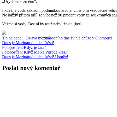
„Urychleme změnu“.
I když je voda základní podmínkou života, víme o ní všeobecně velmi m
Ne každý přitom tuší, že více než 90 procent vody ze soukromých stu
Važme si vody. Bez ní by totiž nebyl život. (ber)
Tip na neděli. Oslava mezinárodního dne švihlé chůze v Olomouci
Dnes je Mezinárodní den štěstí!
Fotopostřeh: Když je žízeň
Fotopostřeh: Když Matka Příroda kreslí
Dnes je Mezinárodní den štěstí! Úsměv!
Poslat nový komentář