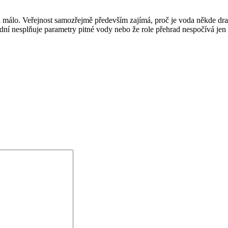
álo. Veřejnost samozřejmě především zajímá, proč je voda někde dražší 
dní nesplňuje parametry pitné vody nebo že role přehrad nespočívá je