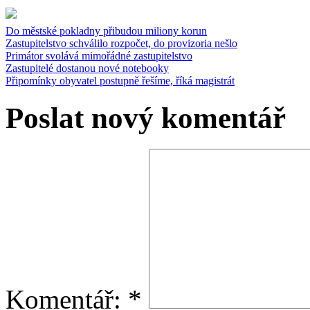
Do městské pokladny přibudou miliony korun
Zastupitelstvo schválilo rozpočet, do provizoria nešlo
Primátor svolává mimořádné zastupitelstvo
Zastupitelé dostanou nové notebooky
Připomínky obyvatel postupně řešíme, říká magistrát
Poslat nový komentář
Komentář:
*