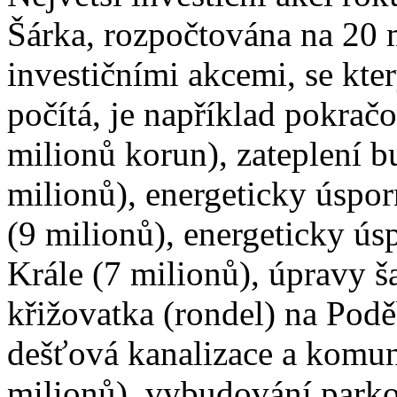
Šárka, rozpočtována na 20 
investičními akcemi, se kte
počítá, je například pokra
milionů korun), zateplení b
milionů), energeticky úspor
(9 milionů), energeticky ús
Krále (7 milionů), úpravy š
křižovatka (rondel) na Podě
dešťová kanalizace a komun
milionů), vybudování parkov