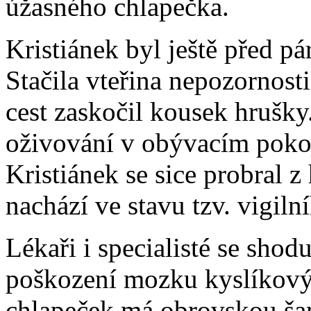
úžasného chlapečka.
Kristiánek byl ještě před pá
Stačila vteřina nepozornos
cest zaskočil kousek hrušky
oživování v obývacím poko
Kristiánek se sice probral 
nachází ve stavu tzv. vigil
Lékaři i specialisté se shod
poškození mozku kyslíkový
chlapeček má obrovskou šanc