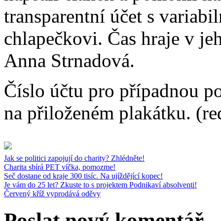
transparentní účet s variabi
chlapečkovi. Čas hraje v jeh
Anna Strnadová.
Číslo účtu pro případnou 
na přiloženém plakátku. (re
Jak se politici zapojují do charity? Zhlédněte!
Charita sbírá PET víčka, pomozme!
Seč dostane od kraje 300 tisíc. Na ujíždějící kopec!
Je vám do 25 let? Zkuste to s projektem Podnikaví absolventi!
Červený kříž vyprodává oděvy
Poslat nový komentář