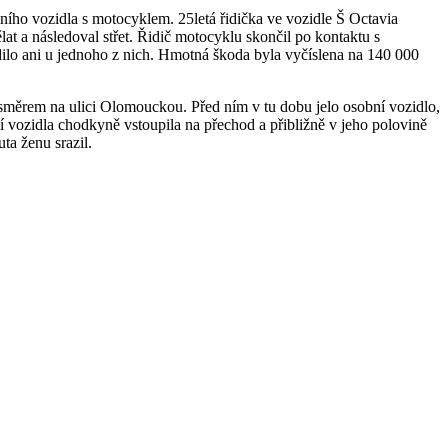
bního vozidla s motocyklem. 25letá řidička ve vozidle Š Octavia
at a následoval střet. Řidič motocyklu skončil po kontaktu s
rdilo ani u jednoho z nich. Hmotná škoda byla vyčíslena na 140 000
 směrem na ulici Olomouckou. Před ním v tu dobu jelo osobní vozidlo,
vozidla chodkyně vstoupila na přechod a přibližně v jeho polovině
ta ženu srazil.