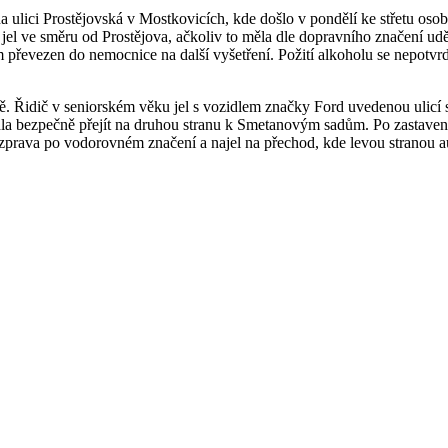
a ulici Prostějovská v Mostkovicích, kde došlo v pondělí ke střetu oso
el ve směru od Prostějova, ačkoliv to měla dle dopravního značení uděl
m převezen do nemocnice na další vyšetření. Požití alkoholu se nepotv
ě. Řidič v seniorském věku jel s vozidlem značky Ford uvedenou ulicí
la bezpečně přejít na druhou stranu k Smetanovým sadům. Po zastavení 
 zprava po vodorovném značení a najel na přechod, kde levou stranou au