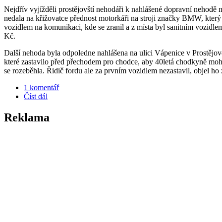
Nejdřív vyjížděli prostějovští nehodáři k nahlášené dopravní nehodě n
nedala na křižovatce přednost motorkáři na stroji značky BMW, který j
vozidlem na komunikaci, kde se zranil a z místa byl sanitním vozidle
Kč.
Další nehoda byla odpoledne nahlášena na ulici Vápenice v Prostějov
které zastavilo před přechodem pro chodce, aby 40letá chodkyně moh
se rozeběhla. Řidič fordu ale za prvním vozidlem nezastavil, objel ho
1 komentář
Číst dál
Reklama