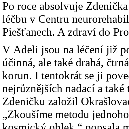
Po roce absolvuje Zdeničk
léčbu v Centru neurorehabi
Piešťanech. A zdraví do Pro
V Adeli jsou na léčení již 
účinná, ale také drahá, čtrn
korun. I tentokrát se ji pov
nejrůznějších nadací a také 
Zdeničku založil Okrašlovac
„Zkoušíme metodu jednoho 
kosmický oblek,“ popsala 