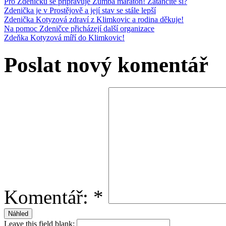
Pro Zdeničku se připravuje Zumba maraton! Zatančíte si?
Zdenička je v Prostějově a její stav se stále lepší
Zdenička Kotyzová zdraví z Klimkovic a rodina děkuje!
Na pomoc Zdeničce přicházejí další organizace
Zdeňka Kotyzová míří do Klimkovic!
Poslat nový komentář
Komentář:
*
Leave this field blank: