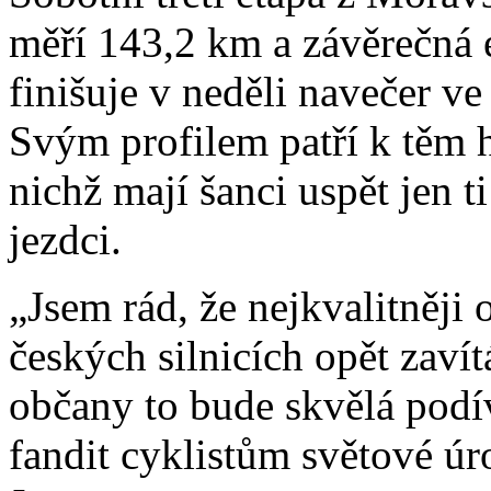
měří 143,2 km a závěrečná 
finišuje v neděli navečer v
Svým profilem patří k těm
nichž mají šanci uspět jen t
jezdci.
„Jsem rád, že nejkvalitněji
českých silnicích opět zavít
občany to bude skvělá podí
fandit cyklistům světové úr