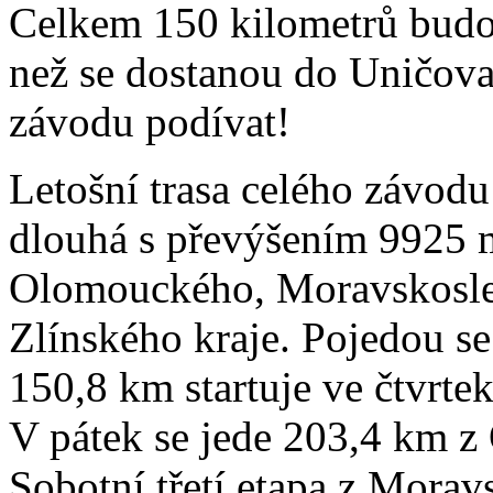
Celkem 150 kilometrů budo
než se dostanou do Uničova.
závodu podívat!
Letošní trasa celého závo
dlouhá s převýšením 9925 m
Olomouckého, Moravskosle
Zlínského kraje. Pojedou se
150,8 km startuje ve čtvrte
V pátek se jede 203,4 km z
Sobotní třetí etapa z Mora