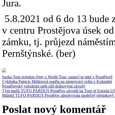
Jura.
5.8.2021 od 6 do 13 bude 
v centru Prostějova úsek o
zámku, tj. průjezd náměstí
Pernštýnské. (ber)
Sazka Tour pojedou týmy z World Tour, zastaví se také v Prostějově
Cyklistka Patricie Müllerová uspěla na mistrovství světa v Kolumbii
Prostějovský velodrom opět ožil dráhovými závody
Tým mužů TUFO PARDUS Prostějov závodil na Tour of Estonia UC
Mládež TUFO PARDUS Prostějov absolvovala společný tréninkový 
Poslat nový komentář