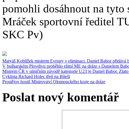
pomohli dosáhnout na tyto 
Mráček sportovní ředitel 
SKC Pv)
Matyáš Koblížek mistrem Evropy v eliminaci. Daniel Babor přidává b
V bulharském Plovdivu proběhlo elitní ME na dráze s Danielem Babore
Mistrem ČR v silničním závodě kategorie U23 je Daniel Babor. Zlato 
Cyklista Richard Holec třetí na Bíteši
Prostějov hostil Mistrovství Olomouckého kraje na dráze
Poslat nový komentář