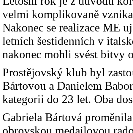
Letošní rok je z důvodu kor
velmi komplikovaně vznikal
Nakonec se realizace ME uj
letních šestidenních v itals
nakonec mohli svést bitvy 
Prostějovský klub byl zast
Bártovou a Danielem Babore
kategorii do 23 let. Oba do
Gabriela Bártová proměnila 
obrovskou medailovou rados