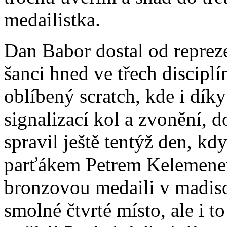
medailistka.
Dan Babor dostal od reprez
šanci hned ve třech discipl
oblíbený scratch, kde i dík
signalizací kol a zvonění, d
spravil ještě tentýž den, k
parťákem Petrem Kelemenem
bronzovou medaili v madis
smolné čtvrté místo, ale i t