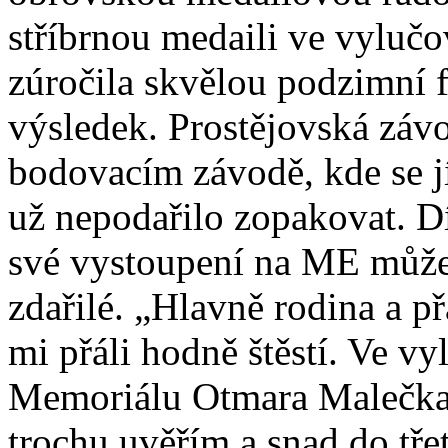
stříbrnou medaili ve vyluč
zúročila skvělou podzimní f
výsledek. Prostějovská závo
bodovacím závodě, kde se 
už nepodařilo zopakovat. D
své vystoupení na ME může
zdařilé. „Hlavně rodina a př
mi přáli hodně štěstí. Ve vy
Memoriálu Otmara Malečka, 
trochu uvěřím a snad do tře