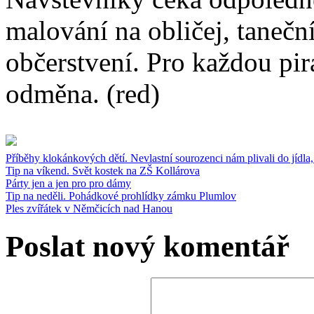
malování na obličej, taneční
občerstvení. Pro každou pi
odměna. (red)
Příběhy klokánkových dětí. Nevlastní sourozenci nám plivali do jídla, 
Tip na víkend. Svět kostek na ZŠ Kollárova
Párty jen a jen pro pro dámy
Tip na neděli. Pohádkové prohlídky zámku Plumlov
Ples zvířátek v Němčicích nad Hanou
Poslat nový komentář