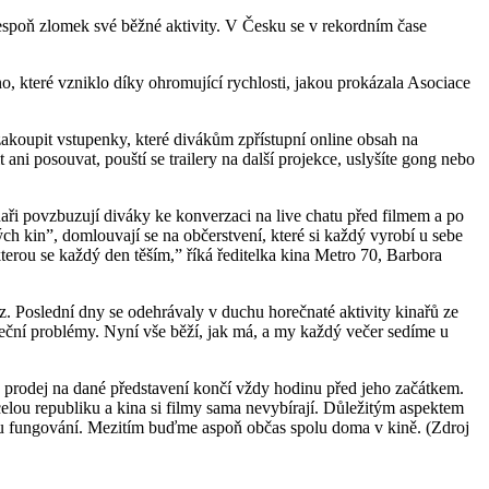
lespoň zlomek své běžné aktivity. V Česku se v rekordním čase
 které vzniklo díky ohromující rychlosti, jakou prokázala Asociace
 zakoupit vstupenky, které divákům zpřístupní online obsah na
ani posouvat, pouští se trailery na další projekce, uslyšíte gong nebo
aři povzbuzují diváky ke konverzaci na live chatu před filmem a po
ých kin”, domlouvají se na občerstvení, které si každý vyrobí u sebe
kterou se každý den těším,” říká ředitelka kina Metro 70, Barbora
z. Poslední dny se odehrávaly v duchu horečnaté aktivity kinařů ze
teční problémy. Nyní vše běží, jak má, a my každý večer sedíme u
e prodej na dané představení končí vždy hodinu před jeho začátkem.
celou republiku a kina si filmy sama nevybírají. Důležitým aspektem
ímu fungování. Mezitím buďme aspoň občas spolu doma v kině. (Zdroj