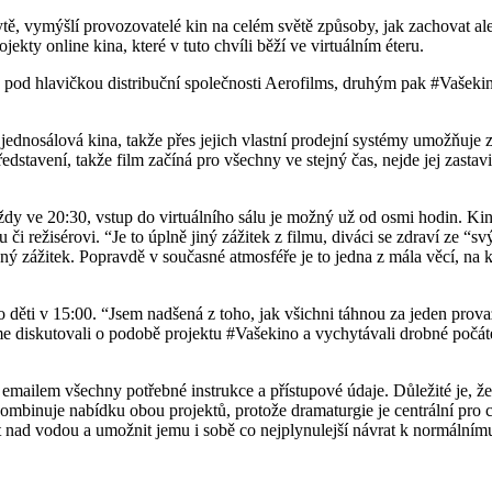
ytě, vymýšlí provozovatelé kin na celém světě způsoby, jak zachovat a
ekty online kina, které v tuto chvíli běží ve virtuálním éteru.
d hlavičkou distribuční společnosti Aerofilms, druhým pak #Vašekino,
o jednosálová kina, takže přes jejich vlastní prodejní systémy umožňuje
tavení, takže film začíná pro všechny ve stejný čas, nejde jej zastavit 
dy ve 20:30, vstup do virtuálního sálu je možný už od osmi hodin. Kin
 režisérovi. “Je to úplně jiný zážitek z filmu, diváci se zdraví ze “sv
ený zážitek. Popravdě v současné atmosféře je to jedna z mála věcí, na 
o děti v 15:00. “Jsem nadšená z toho, jak všichni táhnou za jeden prova
sme diskutovali o podobě projektu #Vašekino a vychytávali drobné počá
emailem všechny potřebné instrukce a přístupové údaje. Důležité je, ž
ombinuje nabídku obou projektů, protože dramaturgie je centrální pro 
et nad vodou a umožnit jemu i sobě co nejplynulejší návrat k normáln