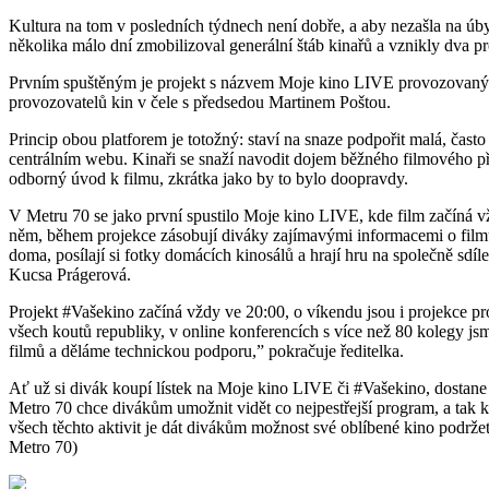
Kultura na tom v posledních týdnech není dobře, a aby nezašla na úb
několika málo dní zmobilizoval generální štáb kinařů a vznikly dva proj
Prvním spuštěným je projekt s názvem Moje kino LIVE provozovaný po
provozovatelů kin v čele s předsedou Martinem Poštou.
Princip obou platforem je totožný: staví na snaze podpořit malá, čast
centrálním webu. Kinaři se snaží navodit dojem běžného filmového předs
odborný úvod k filmu, zkrátka jako by to bylo doopravdy.
V Metru 70 se jako první spustilo Moje kino LIVE, kde film začíná vž
něm, během projekce zásobují diváky zajímavými informacemi o filmu či
doma, posílají si fotky domácích kinosálů a hrají hru na společně sdíl
Kucsa Prágerová.
Projekt #Vašekino začíná vždy ve 20:00, o víkendu jsou i projekce pr
všech koutů republiky, v online konferencích s více než 80 kolegy j
filmů a děláme technickou podporu,” pokračuje ředitelka.
Ať už si divák koupí lístek na Moje kino LIVE či #Vašekino, dostane 
Metro 70 chce divákům umožnit vidět co nejpestřejší program, a tak k
všech těchto aktivit je dát divákům možnost své oblíbené kino podrž
Metro 70)