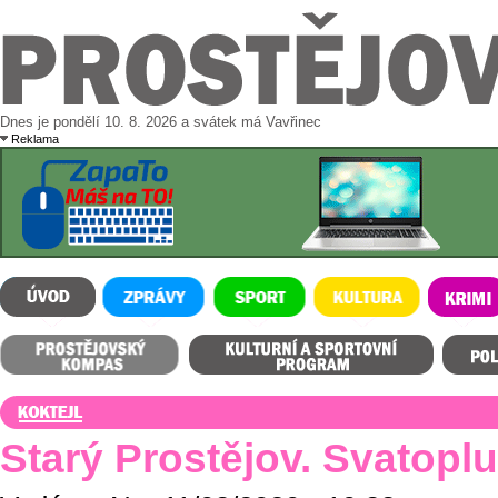
Dnes je pondělí 10. 8. 2026 a svátek má Vavřinec
Reklama
ÚVOD
ZPRÁVY
SPORT
KULTURA
KRIMI
Prostějovský kompas
Kulturní a sportovní program
Polední m
Starý Prostějov. Svatopl