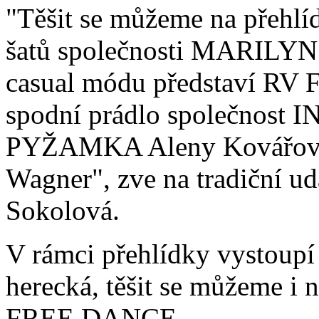
"Těšit se můžeme na přehlí
šatů společnosti MARILYN s
casual módu představí RV F
spodní prádlo společnos
PYŽAMKA Aleny Kovářové, 
Wagner", zve na tradiční u
Sokolová.
V rámci přehlídky vystoupí
herecká, těšit se můžeme i 
FREE DANCE.