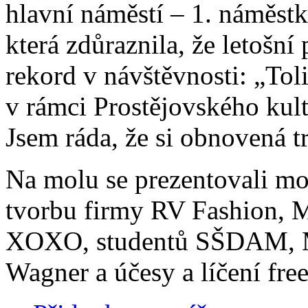
hlavní náměstí – 1. náměst
která zdůraznila, že letošn
rekord v návštěvnosti: „Tol
v rámci Prostějovského kult
Jsem ráda, že si obnovená t
Na molu se prezentovali mo
tvorbu firmy RV Fashion, M
XOXO, studentů SŠDAM, M
Wagner a účesy a líčení free