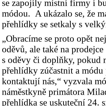
se zapojily místní firmy i b
módou. A ukázalo se, že m
přehlídky se setkaly s velk
„Obracíme se proto opět ne
oděvů, ale také na prodejce
s oděvy či doplňky, pokud 
přehlídky zúčastnit a módu 
kontaktují nás,“ vyzvala mó
náměstkyně primátora Milad
přehlídka se uskuteční 24. 