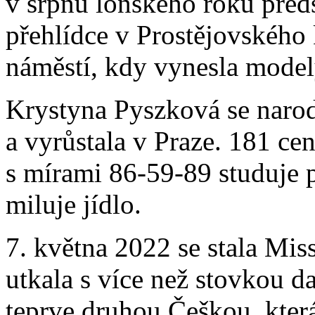
v srpnu loňského roku předs
přehlídce v Prostějovského 
náměstí, kdy vynesla mode
Krystyna Pyszková se narod
a vyrůstala v Praze. 181 ce
s mírami 86-59-89 studuje 
miluje jídlo.
7. května 2022 se stala Mis
utkala s více než stovkou da
teprve druhou Češkou, která