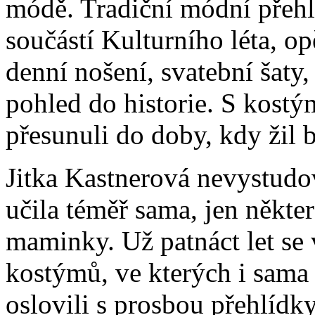
módě. Tradiční módní přehlíd
součástí Kulturního léta, o
denní nošení, svatební šaty,
pohled do historie. S kostý
přesunuli do doby, kdy žil b
Jitka Kastnerová nevystudova
učila téměř sama, jen někt
maminky. Už patnáct let se 
kostýmů, ve kterých i sama 
oslovili s prosbou přehlídky