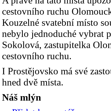
A právě na tato místa upozo
cestovního ruchu Olomoucké
Kouzelné svatební místo sou
nebylo jednoduché vybrat po
Sokolová, zastupitelka Olo
cestovního ruchu.
I Prostějovsko má své zastou
hned dvě místa.
Náš mlýn