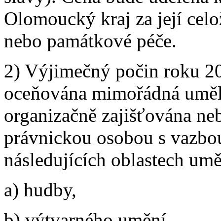
Olomoucký kraj za její celož
nebo památkové péče.
2) Výjimečný počin roku 20
oceňována mimořádná umělec
organizačně zajišťována ne
právnickou osobou s vazbou
následujících oblastech umě
a) hudby,
b) výtvarného umění,