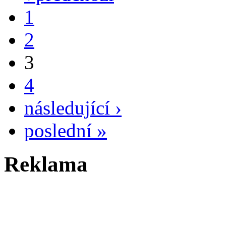
1
2
3
4
následující ›
poslední »
Reklama