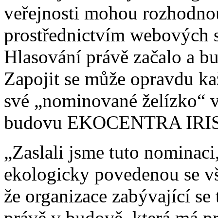
veřejnosti mohou rozhodnou
prostřednictvím webovýc
Hlasování právě začalo a bu
Zapojit se může opravdu ka
své „nominované želízko“ v
budovu EKOCENTRA IRIS
„Zaslali jsme tuto nominac
ekologicky povedenou se vš
že organizace zabývající se
právě v budově, která má 