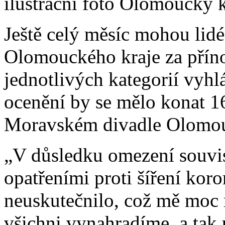
ilustrační foto Olomoucký k
Ještě celý měsíc mohou lid
Olomouckého kraje za přínos
jednotlivých kategorií vyhlá
ocenění by se mělo konat 16
Moravském divadle Olomo
„V důsledku omezení souvi
opatřeními proti šíření koro
neuskutečnilo, což mě moc m
všichni vynahradíme, a ta